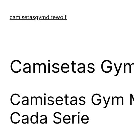
Skip
to
camisetasgymdirewolf
content
Camisetas Gym
Camisetas Gym M
Cada Serie