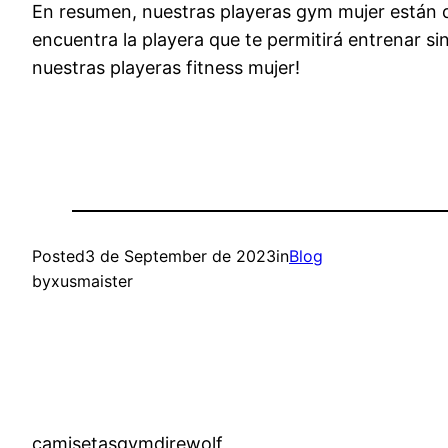
En resumen, nuestras playeras gym mujer están di
encuentra la playera que te permitirá entrenar si
nuestras playeras fitness mujer!
Posted
3 de September de 2023
in
Blog
by
xusmaister
camisetasgymdirewolf