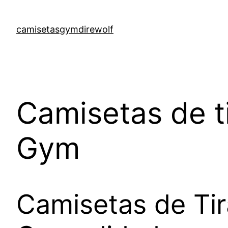
Skip
to
camisetasgymdirewolf
content
Camisetas de t
Gym
Camisetas de Tir