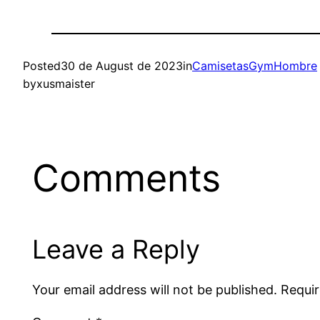
Posted
30 de August de 2023
in
CamisetasGymHombre
by
xusmaister
Comments
Leave a Reply
Your email address will not be published.
Requir