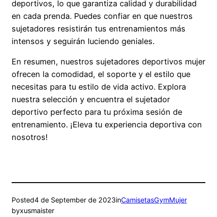
deportivos, lo que garantiza calidad y durabilidad
en cada prenda. Puedes confiar en que nuestros
sujetadores resistirán tus entrenamientos más
intensos y seguirán luciendo geniales.
En resumen, nuestros sujetadores deportivos mujer
ofrecen la comodidad, el soporte y el estilo que
necesitas para tu estilo de vida activo. Explora
nuestra selección y encuentra el sujetador
deportivo perfecto para tu próxima sesión de
entrenamiento. ¡Eleva tu experiencia deportiva con
nosotros!
Posted
4 de September de 2023
in
CamisetasGymMujer
by
xusmaister