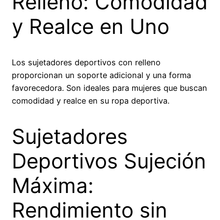
Relleno: Comodidad
y Realce en Uno
Los sujetadores deportivos con relleno
proporcionan un soporte adicional y una forma
favorecedora. Son ideales para mujeres que buscan
comodidad y realce en su ropa deportiva.
Sujetadores
Deportivos Sujeción
Máxima:
Rendimiento sin